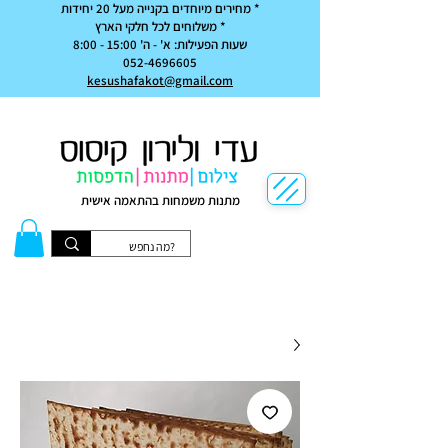
* מחירים מיוחדים בקנייה מעל 20 יחידות
* משלוחים לכל חלקי הארץ
שעות הפעילות: א' - ה' 15:00 - 8:00
052-4696605
kesushafakot@gmail.com
מתנות משמחות בהתאמה אישית