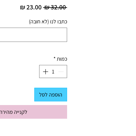
מחיר
מחיר
 ‏32.00 ‏₪ 
רגיל
מבצע
כתבו לנו (לא חובה)
כמות
*
הוספה לסל
לקנייה מהירה