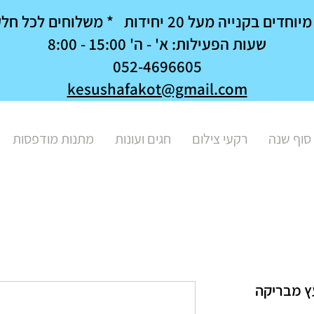
נייה מעל 20 יחידות * משלוחים לכל חלקי הארץ
שעות הפעילות: א' - ה' 15:00 - 8:00
052-4696605
kesushafakot@gmail.com
סוף שנה
רקעי צילום
חגים ועונות
מתנות מודפסות
ץ מבריקה