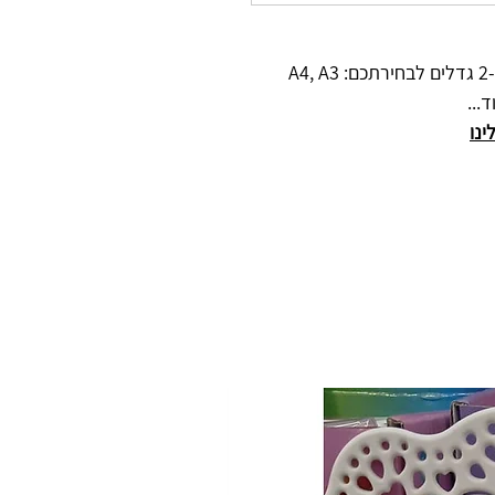
A
...